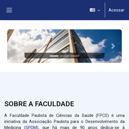
Ir para o conteúdo principal
Acessar
Painel lateral
Anterior
Próximo
SOBRE A FACULDADE
A Faculdade Paulista de Ciências da Saúde (
FPCS
) é uma
iniciativa da Associação Paulista para o Desenvolvimento da
Medicina (
SPDM
), que há mais de 90 anos dedica-se à